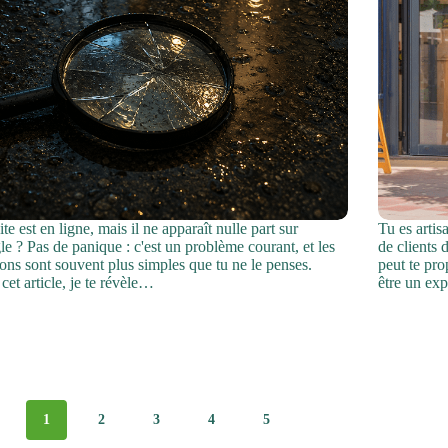
ite est en ligne, mais il ne apparaît nulle part sur
Tu es artis
e ? Pas de panique : c'est un problème courant, et les
de clients
ions sont souvent plus simples que tu ne le penses.
peut te pr
cet article, je te révèle…
être un ex
1
2
3
4
5