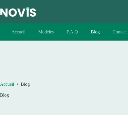
Passer
au
contenu
Accueil
Modèles
F.A.Q
Blog
Contact
Accueil
Blog
Blog